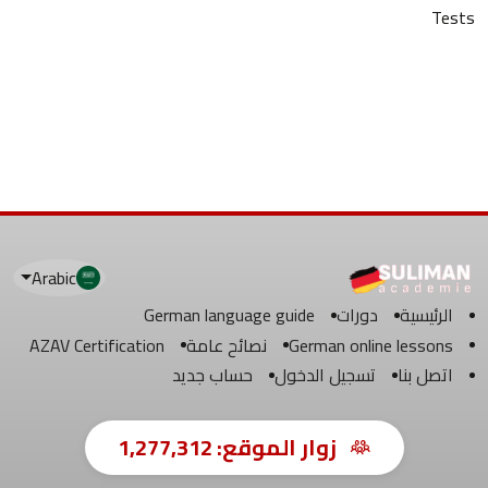
Tests
Arabic
الرئيسية
دورات
German language guide
German online lessons
نصائح عامة
AZAV Certification
اتصل بنا
تسجيل الدخول
حساب جديد
زوار الموقع:
1,277,312