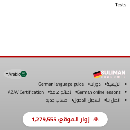
Tests
Arabic
الرئيسية
دورات
German language guide
German online lessons
نصائح عامة
AZAV Certification
اتصل بنا
تسجيل الدخول
حساب جديد
زوار الموقع:
1,279,555