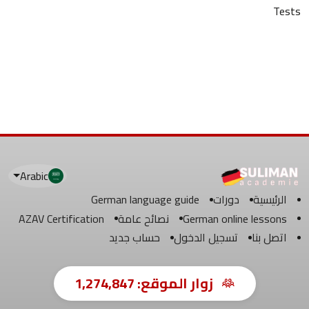
Tests
Arabic
الرئيسية
دورات
German language guide
German online lessons
نصائح عامة
AZAV Certification
اتصل بنا
تسجيل الدخول
حساب جديد
زوار الموقع:
1,274,847